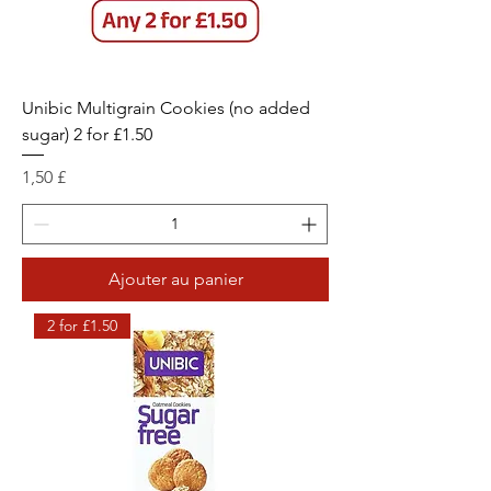
Unibic Multigrain Cookies (no added
sugar) 2 for £1.50
Prix
1,50 £
Ajouter au panier
2 for £1.50