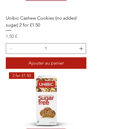
Unibic Cashew Cookies (no added
sugar) 2 for £1.50
Prix
1,50 £
Ajouter au panier
2 for £1.50