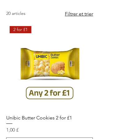
20 articles
Filtrer et trier
2 for £1
Unibic Butter Cookies 2 for £1
Prix
1,00 £