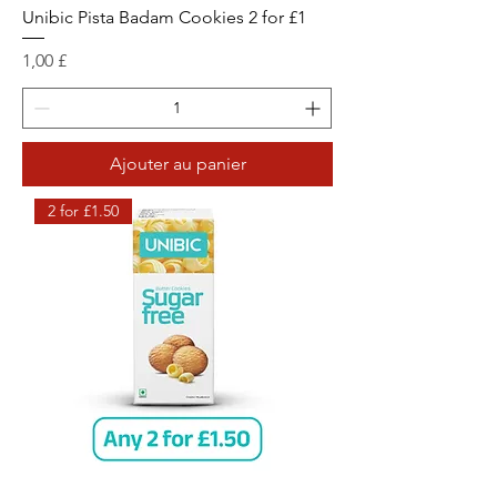
Unibic Pista Badam Cookies 2 for £1
Prix
1,00 £
Ajouter au panier
2 for £1.50