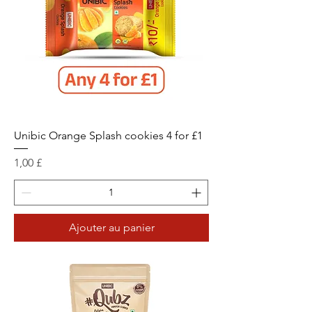
Unibic Orange Splash cookies 4 for £1
Prix
1,00 £
Ajouter au panier