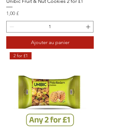
Unibic Fruit & Nut Cookies 2 for £1
Prix
1,00 £
Ajouter au panier
2 for £1