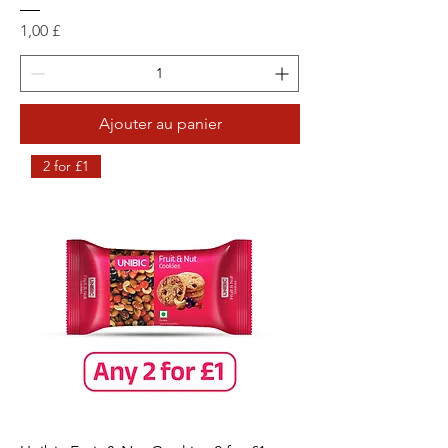
Prix
1,00 £
Ajouter au panier
2 for £1