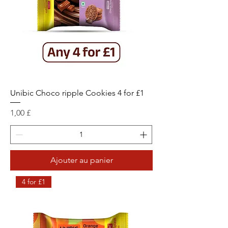
Unibic Choco ripple Cookies 4 for £1
Prix
1,00 £
Ajouter au panier
4 for £1