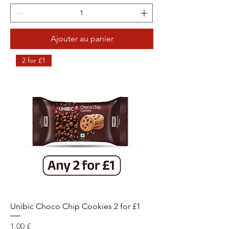
Ajouter au panier
2 for £1
Unibic Choco Chip Cookies 2 for £1
Prix
1,00 £