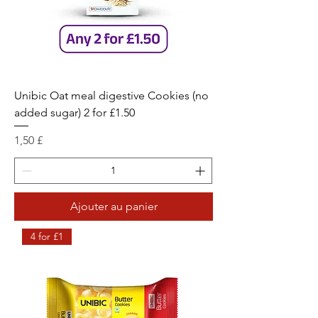
Unibic Oat meal digestive Cookies (no
added sugar) 2 for £1.50
Prix
1,50 £
Ajouter au panier
4 for £1