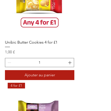
Unibic Butter Cookies 4 for £1
Prix
1,00 £
Ajouter au panier
4 for £1