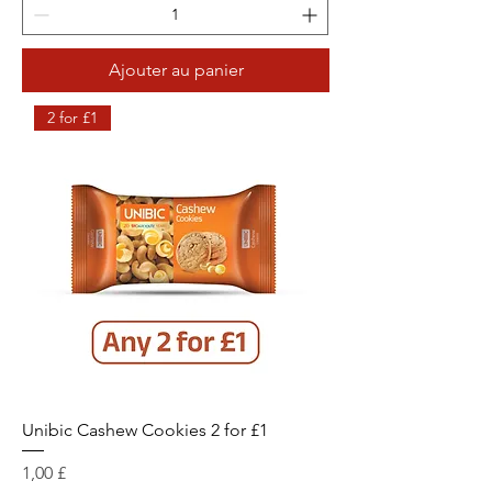
Ajouter au panier
2 for £1
Unibic Cashew Cookies 2 for £1
Prix
1,00 £