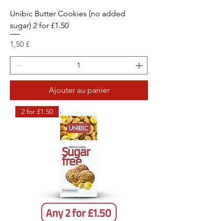
Unibic Butter Cookies (no added
sugar) 2 for £1.50
Prix
1,50 £
Ajouter au panier
2 for £1.50