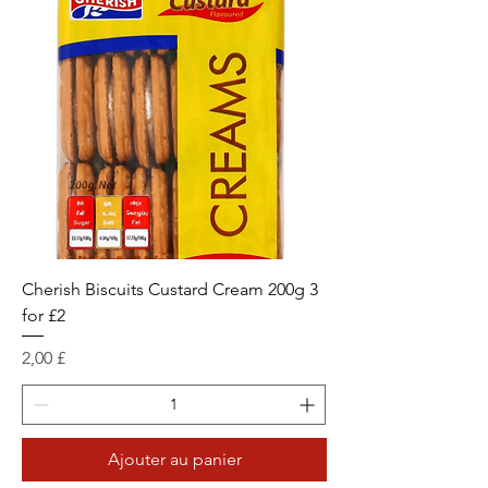
Cherish Biscuits Custard Cream 200g 3
for £2
Prix
2,00 £
Ajouter au panier