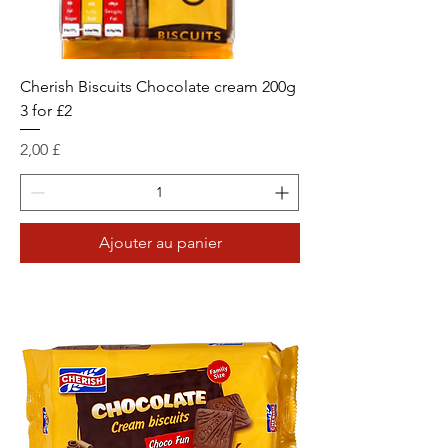
Cherish Biscuits Chocolate cream 200g
3 for £2
Prix
2,00 £
Ajouter au panier