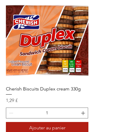
Cherish Biscuits Duplex cream 330g
Prix
1,29 £
Ajouter au panier