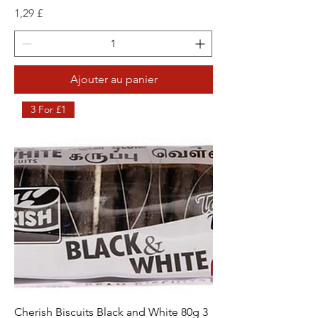
Prix
1,29 £
Ajouter au panier
3 For £1
Cherish Biscuits Black and White 80g 3