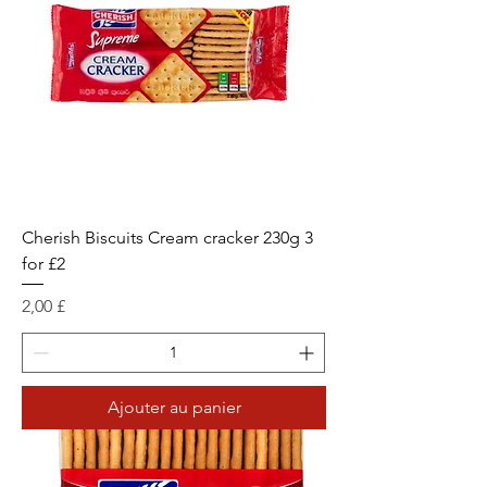
Cherish Biscuits Cream cracker 230g 3
for £2
Prix
2,00 £
Ajouter au panier