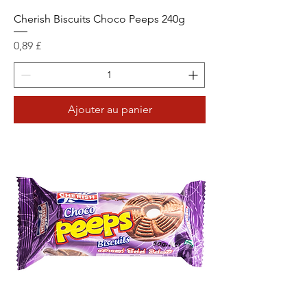
Cherish Biscuits Choco Peeps 240g
Prix
0,89 £
Ajouter au panier