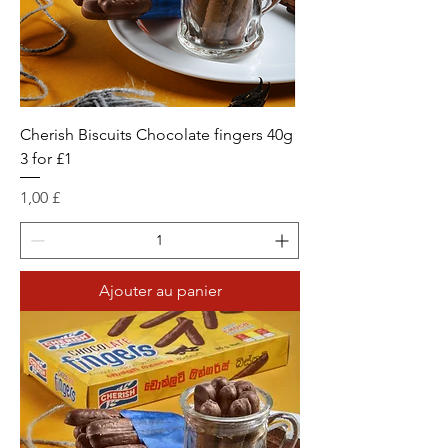
Cherish Biscuits Chocolate fingers 40g
3 for £1
Prix
1,00 £
Ajouter au panier