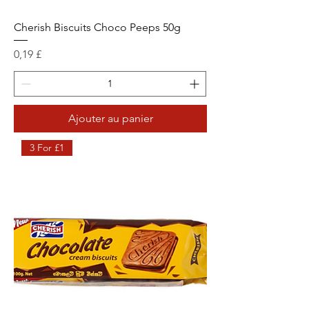
Cherish Biscuits Choco Peeps 50g
Prix
0,19 £
Ajouter au panier
3 For £1