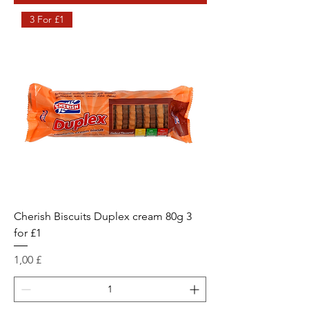
3 For £1
Cherish Biscuits Duplex cream 80g 3
for £1
Prix
1,00 £