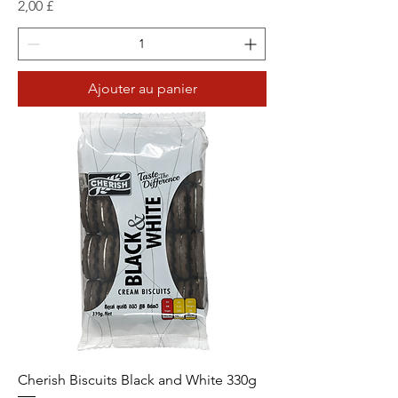
Prix
2,00 £
Ajouter au panier
Cherish Biscuits Black and White 330g