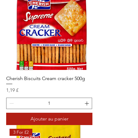
Cherish Biscuits Cream cracker 500g
Prix
1,19 £
Ajouter au panier
3 For £2