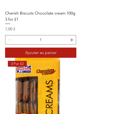
Cherish Biscuits Chocolate cream 100g
3 for £1
Prix
1,00 £
Ajouter au panier
3 For £2