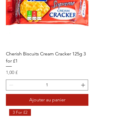
Cherish Biscuits Cream Cracker 125g 3
for £1
Prix
1,00 £
Ajouter au panier
3 For £2