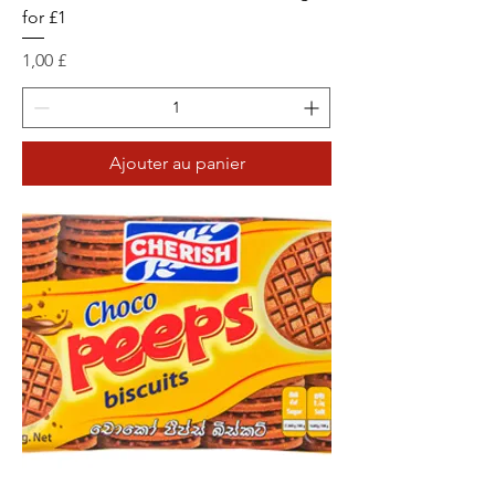
for £1
Prix
1,00 £
Ajouter au panier