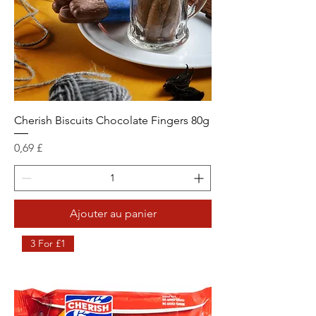
Cherish Biscuits Chocolate Fingers 80g
Prix
0,69 £
Ajouter au panier
3 For £1