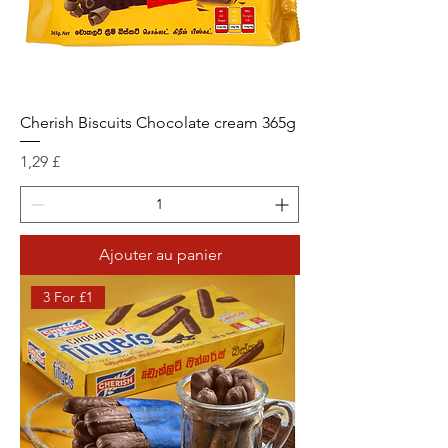
Cherish Biscuits Chocolate cream 365g
Prix
1,29 £
Ajouter au panier
3 For £1