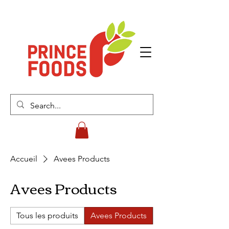
Accueil
Avees Products
Avees Products
Tous les produits
Avees Products
Cherish Biscuits