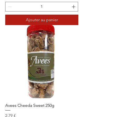
Ajouter au panier
Avees Cheeda Sweet 250g
Prix
2,79 £