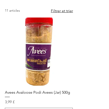
11 articles
Filtrer et trier
Avees Avaloose Podi Avees (Jar) 500g
Prix
3,99 £