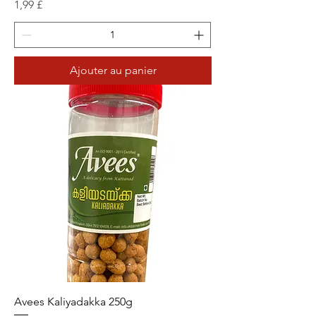
Prix
1,99 £
Ajouter au panier
Avees Kaliyadakka 250g