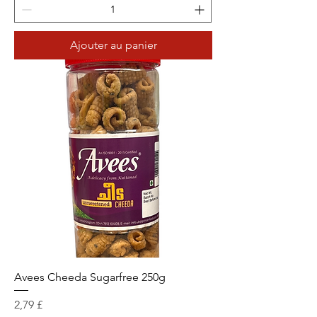
Ajouter au panier
Avees Cheeda Sugarfree 250g
Prix
2,79 £