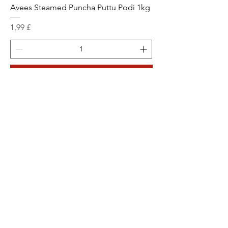
Avees Steamed Puncha Puttu Podi 1kg
Prix
1,99 £
Ajouter au panier