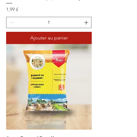
Prix
1,99 £
Ajouter au panier