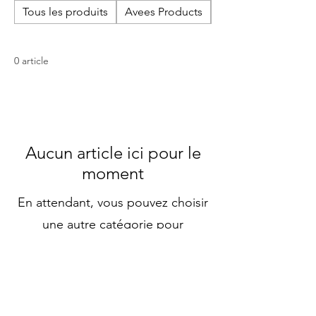
Tous les produits
Avees Products
Cherish Biscuits
0 article
Aucun article ici pour le
moment
En attendant, vous pouvez choisir
une autre catégorie pour
continuer vos achats.